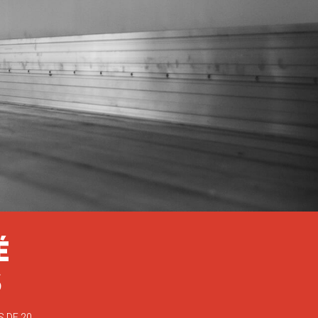
É
S
 DE 20