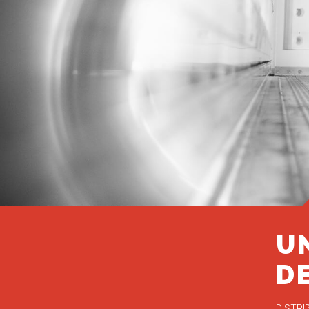
U
DE
DISTRI