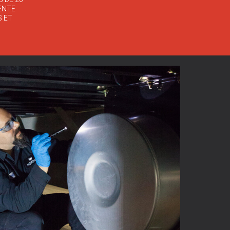
ENTE
S ET