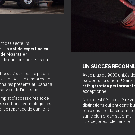
ent des secteurs
fre sa
solide expertise en
t de réparation
s de camions porteurs ou
UN SUCCÈS RECONNU 
stée de 7 centres de pièces
Avec plus de 9000 unités de 
s et de 4 unités mobiles de
parcouru du chemin! Sans
onnaires présents au Canada
réfrigération performant
service de l’industrie.
exceptionnel.
omplet d’accessoires et de
Nordic est fière de s’être v
 solutions technologiques
distinctions qui ont contribu
 et de repérage de camions
récipiendaire du renommé P
sur le plan organisationnel, 
titre de joueur clé dans le 