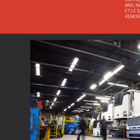
ANS, N
ET LE 
REMOR